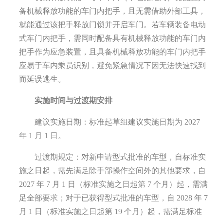
备机械释放功能的车门内把手，且无需借助外部工具，
就能通过该把手释放门锁并开启车门。若车辆装备电动
式车门内把手，需同时配备具有机械释放功能的车门内
把手作为应急装置，且具备机械释放功能的车门内把手
应易于车内乘员识别，避免紧急情况下因无法快速找到
而延误逃生。
实施时间与过渡期安排
建议实施日期：标准起草组建议实施日期为 2027
年 1 月 1 日。
过渡期规定：对新申请型式批准的车型，自标准实
施之日起，需先满足除手部操作空间外的其他要求，自
2027 年 7 月 1 日（标准实施之日起第 7 个月）起，需满
足全部要求；对于已获得型式批准的车型，自 2028 年 7
月 1 日（标准实施之日起第 19 个月）起，需满足标准