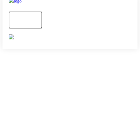
NEWS
埃科资讯