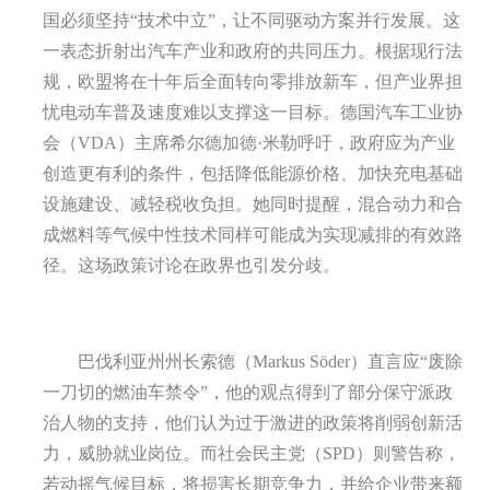
国必须坚持“技术中立”，让不同驱动方案并行发展。这
一表态折射出汽车产业和政府的共同压力。根据现行法
规，欧盟将在十年后全面转向零排放新车，但产业界担
忧电动车普及速度难以支撑这一目标。德国汽车工业协
会（VDA）主席希尔德加德·米勒呼吁，政府应为产业
创造更有利的条件，包括降低能源价格、加快充电基础
设施建设、减轻税收负担。她同时提醒，混合动力和合
成燃料等气候中性技术同样可能成为实现减排的有效路
径。这场政策讨论在政界也引发分歧。
巴伐利亚州州长索德（Markus Söder）直言应“废除
一刀切的燃油车禁令”，他的观点得到了部分保守派政
治人物的支持，他们认为过于激进的政策将削弱创新活
力，威胁就业岗位。而社会民主党（
SPD
）则警告称，
若动摇气候目标，将损害长期竞争力，并给企业带来额