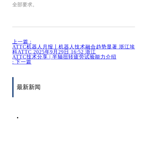
全部要求。
上一篇
:
ATTC机器人月报丨机器人技术融合趋势显著 浙江埃
科ATTC 2025年9月29日 16:52 浙江
ATTC技术分享 | 半轴扭转疲劳试验能力介绍
:
下一篇
最新新闻