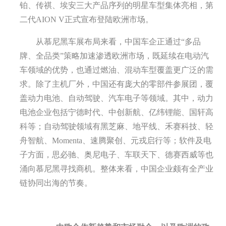
铂、传祺、埃安三大产品序列的明星车型集体亮相，第
二代AION V正式宣布登陆欧洲市场。
从慕尼黑车展布局来看，中国车企正通过“多品
牌、全品类”策略加速渗透欧洲市场，既延续在电动汽
车领域的优势，也通过燃油、混动车型覆盖更广泛的需
求。除了主机厂外，中国还有庞大的零部件参展团，覆
盖动力电池、自动驾驶、汽车电子等领域。其中，动力
电池企业包括宁德时代、中创新航、亿纬锂能、
国轩高
科
等；自动驾驶领域有黑芝麻、地平线、禾赛科技、轻
舟智航、Momenta、速腾聚创、元戎启行等；软件及电
子方面，思必驰、奥尼电子、车联天下、
德赛西威
等也
涌向慕尼黑寻找商机。整体来看，中国企业颇有全产业
链协同出海的节奏。