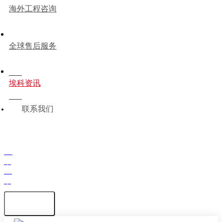
海外工程咨询
全球售后服务
埃科资讯
联系我们
CN
丨
EN
丨