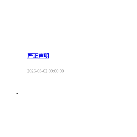
严正声明
2026-03-02 09:00:00