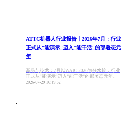
ATTC机器人行业报告丨2026年7月：行业
正式从"能演示"迈入"能干活"的部署态元
年
新品与技术：7月以WAIC 2026为分水岭，行业
正式从"能演示"迈入"能干活"的部署态元年。
2026-07-29 16:19:32