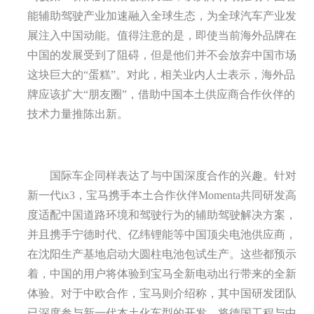
能辅助驾驶产业加速融入全球生态，为全球汽车产业发
展注入中国动能。值得注意的是，即使当前海外品牌在
中国的发展受到了阻碍，但是他们并不会放弃中国市场
这块巨大的“蛋糕”。对此，相关业内人士表示，海外品
牌应该扩大“朋友圈”，借助中国本土供应商合作伙伴的
技术力量推陈出新。
国际车企同样表达了与中国深度合作的兴趣。针对
新一代ix3，宝马携手本土合作伙伴Momenta共同研发高
度适配中国道路环境和驾驶行为的辅助驾驶解决方案，
并且携手宁德时代、亿纬锂能等中国顶尖电池供应商，
在沈阳生产基地启动大圆柱电池包试生产。这些都预示
着，中国的用户将体验到宝马全新电动出行带来的全新
体验。对于中欧合作，宝马则介绍称，其中国研发团队
已深度参与新一代本土化车型的开发，将德国工程与中