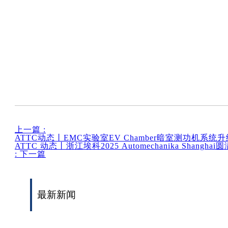
上一篇
:
ATTC动态丨EMC实验室EV Chamber暗室测功机系统
ATTC 动态丨浙江埃科2025 Automechanika Sha
:
下一篇
最新新闻