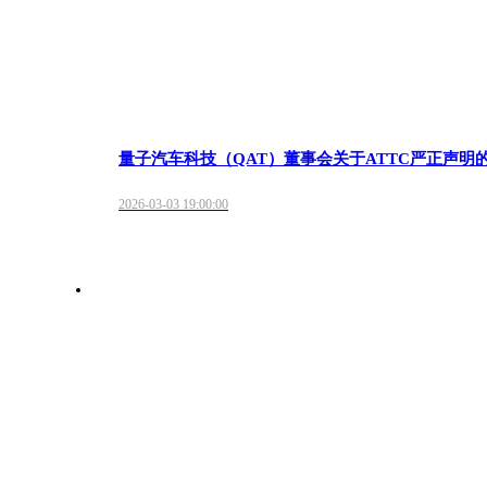
量子汽车科技（QAT）董事会关于ATTC严正声明
2026-03-03 19:00:00