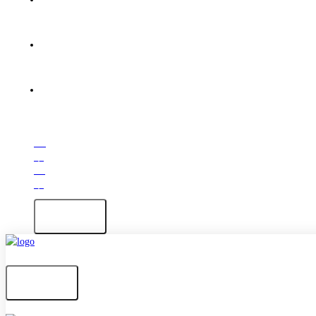
全球售后服务
埃科资讯
联系我们
CN
丨
EN
丨